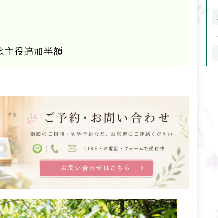
ト
は主役追加半額