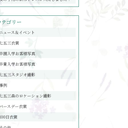
カテゴリー
ニュース＆イベント
七五三衣裳
卒園入学お客様写真
卒業入学お客様写真
七五三スタジオ撮影
事例
七五三森のロケーション撮影
バースデー衣裳
100日衣裳
その他