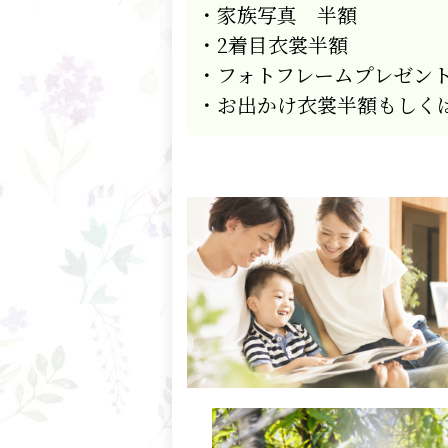
・家族写真 半額
・
2
着目衣裳半額
・フォトフレームプレゼン
・お出かけ衣裳半額もしく