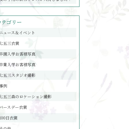
カテゴリー
ニュース＆イベント
七五三衣裳
卒園入学お客様写真
卒業入学お客様写真
七五三スタジオ撮影
事例
七五三森のロケーション撮影
バースデー衣裳
100日衣裳
その他