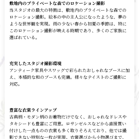
敷地内のプライベートな森でのロケーション撮影
当スタジオの最大の特徴は、敷地内のプライベートな森での
ロケーション撮影。絵本の中の主人公になったような、夢の
ような世界観を実現。雨の少ない春から初夏の季節は、特に
このロケーション撮影が映える時期であり、多くのご家族に
選ばれている。
充実したスタジオ撮影環境
アンティーク家具やスワッグで彩られたおしゃれなブースに加
え、本格的な和のブースも完備。様々なテイストのご撮影に
対応。
豊富な衣裳ラインアップ
古典柄・モダン柄のお着物だけでなく、おしゃれなドレスや
タキシードも豊富にご用意。ロサンゼルスなどから直接買い
付けした一点ものの衣裳も多く取りそろえており、他では撮
影できない特別な一枚が実現。衣裳選びから小物選びまで、