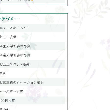
カテゴリー
ニュース＆イベント
七五三衣裳
卒園入学お客様写真
卒業入学お客様写真
七五三スタジオ撮影
事例
七五三森のロケーション撮影
バースデー衣裳
100日衣裳
その他