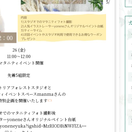
5/
26 (金)
11:00〜12:00
マタニティイベント開催
先着5組限定
トリアフォレストスタジオと
ィイベントスペースmanmaさんの
特別企画を開催いたします
オでのマタニティフォト撮影後
ーyoneneさんオリジナルペイント台紙
m/yoneneyuka?igshid=MzRlODBiNWFlZA==