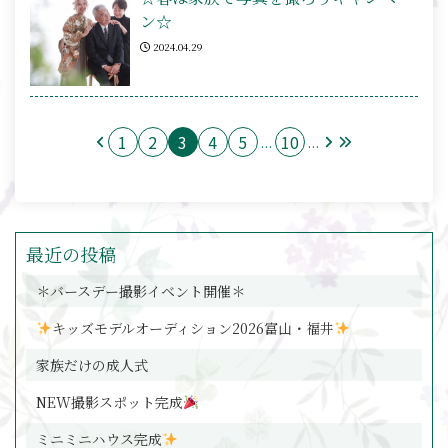
ン☆
2024.04.29
1
2
3
4
5
10
...
...
最近の投稿
＊バースデー撮影イベント開催＊
キッズモデルオーディション2026富山・福井
家族だけの成人式
NEW撮影スポット完成
ミニミニハウス完成