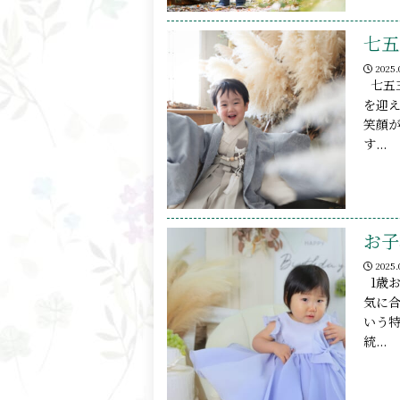
七五
2025.
七五
を迎
笑顔
す...
お子
2025.
1歳
気に
いう
統...