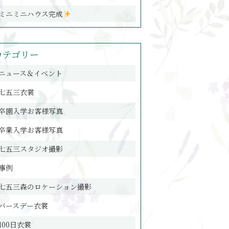
ミニミニハウス完成
カテゴリー
ニュース＆イベント
七五三衣裳
卒園入学お客様写真
卒業入学お客様写真
七五三スタジオ撮影
事例
七五三森のロケーション撮影
バースデー衣裳
100日衣裳